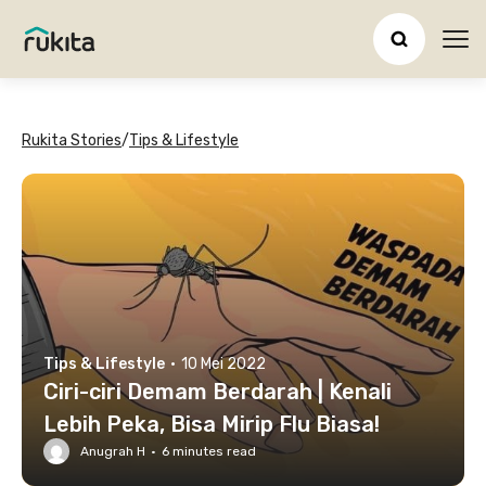
Ope
Rukita Stories
/
Tips & Lifestyle
Tips & Lifestyle
·
10 Mei 2022
Ciri-ciri Demam Berdarah | Kenali
Lebih Peka, Bisa Mirip Flu Biasa!
Anugrah H
·
6
minutes read