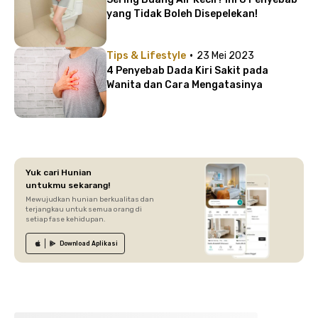
yang Tidak Boleh Disepelekan!
·
Tips & Lifestyle
23 Mei 2023
4 Penyebab Dada Kiri Sakit pada
Wanita dan Cara Mengatasinya
Yuk cari Hunian
untukmu sekarang!
Mewujudkan hunian berkualitas dan
terjangkau untuk semua orang di
setiap fase kehidupan.
Download
Aplikasi