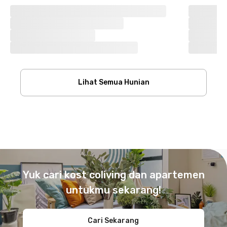
Lihat Semua Hunian
Footer
Yuk cari kost coliving dan apartemen
untukmu sekarang!
Cari Sekarang