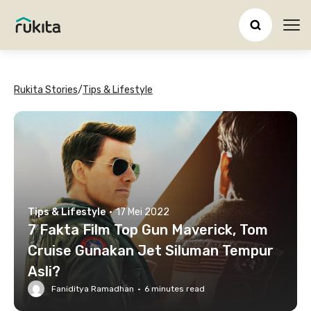
Ope
Rukita Stories
/
Tips & Lifestyle
Tips & Lifestyle
·
17 Mei 2022
7 Fakta Film Top Gun Maverick, Tom
Cruise Gunakan Jet Siluman Tempur
Asli?
Faniditya Ramadhan
·
6
minutes read