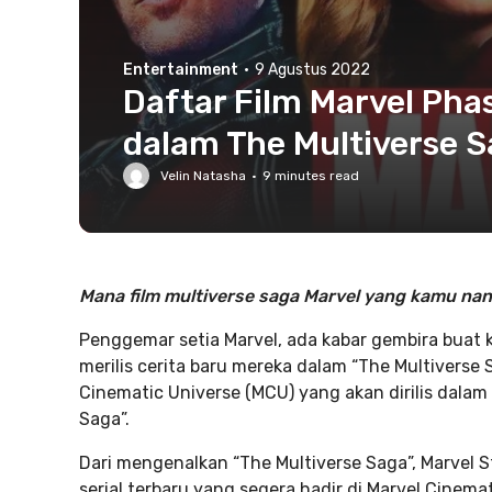
Entertainment
·
9 Agustus 2022
Daftar Film Marvel Pha
dalam The Multiverse 
Velin Natasha
·
9
minutes read
Mana film multiverse saga Marvel yang kamu nan
Penggemar setia Marvel, ada kabar gembira buat
merilis cerita baru mereka dalam “The Multiverse 
Cinematic Universe (MCU) yang akan dirilis dalam
Saga”.
Dari mengenalkan “The Multiverse Saga”, Marvel 
serial terbaru yang segera hadir di Marvel Cinem