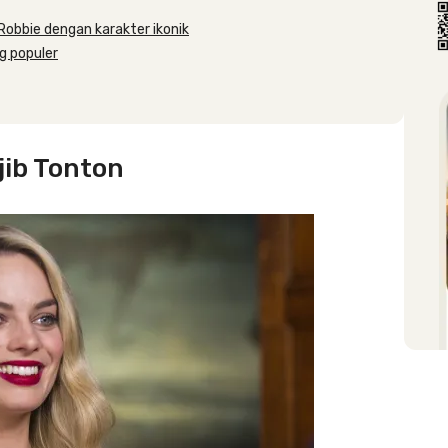
t Robbie dengan karakter ikonik
ng populer
jib Tonton