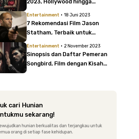
2023, Hollywood hingga
Indonesia
·
Entertainment
18 Juni 2023
7 Rekomendasi Film Jason
Statham, Terbaik untuk
Ditonton
·
Entertainment
2 November 2023
Sinopsis dan Daftar Pemeran
Songbird, Film dengan Kisah
Cinta di Tengah Pandemi yang
Mencekam
uk cari Hunian
ntukmu sekarang!
ewujudkan hunian berkualitas dan terjangkau untuk
emua orang di setiap fase kehidupan.