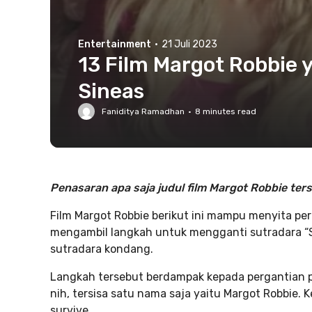
Entertainment
·
21 Juli 2023
13 Film Margot Robbie
Sineas
Faniditya Ramadhan
·
8
minutes read
Penasaran apa saja judul film Margot Robbie ter
Film Margot Robbie berikut ini mampu menyita perh
mengambil langkah untuk mengganti sutradara 
sutradara kondang.
Langkah tersebut berdampak kepada pergantian p
nih, tersisa satu nama saja yaitu Margot Robbie
survive.