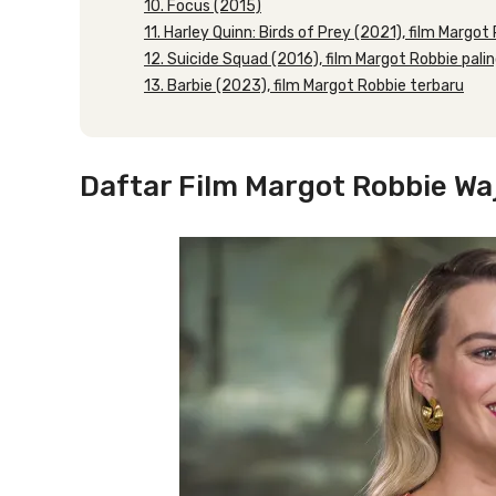
10. Focus (2015)
11. Harley Quinn: Birds of Prey (2021), film Margo
12. Suicide Squad (2016), film Margot Robbie pali
13. Barbie (2023), film Margot Robbie terbaru
Daftar Film Margot Robbie Wa