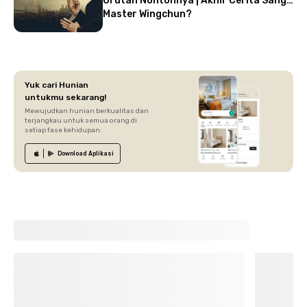
Urutan Nontonnya | Akhir Cerita Sang
Master Wingchun?
Yuk cari Hunian
untukmu sekarang!
Mewujudkan hunian berkualitas dan
terjangkau untuk semua orang di
setiap fase kehidupan.
Download
Aplikasi