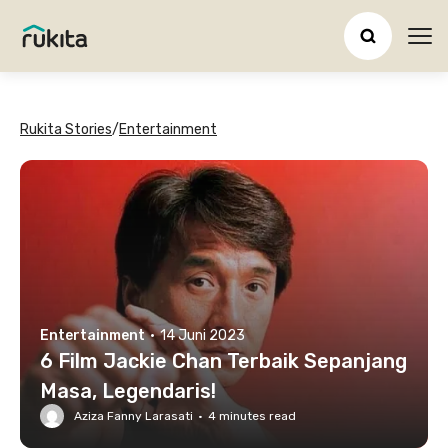
Ope
Rukita Stories
/
Entertainment
Entertainment
·
14 Juni 2023
6 Film Jackie Chan Terbaik Sepanjang
Masa, Legendaris!
Aziza Fanny Larasati
·
4
minutes read