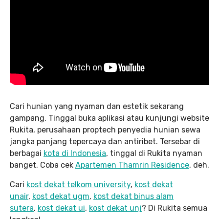
Cari hunian yang nyaman dan estetik sekarang
gampang. Tinggal buka aplikasi atau kunjungi website
Rukita, perusahaan proptech penyedia hunian sewa
jangka panjang tepercaya dan antiribet. Tersebar di
berbagai
kota di Indonesia
, tinggal di Rukita nyaman
banget. Coba cek
Apartemen Thamrin Residence
, deh.
Cari
kost dekat telkom university
,
kost dekat
unair
,
kost dekat ugm
,
kost dekat binus alam
sutera
,
kost dekat ui
,
kost dekat unj
? Di Rukita semua