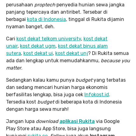
perusahaan
proptech
penyedia hunian sewa jangka
panjang tepercaya dan antiribet. Tersebar di
berbagai
kota di Indonesia
, tinggal di Rukita dijamin
nyaman banget, deh.
Cari
kost dekat telkom university
,
kost dekat
unair
,
kost dekat ugm
,
kost dekat binus alam
sutera
,
kost dekat ui
,
kost dekat unj
? Di Rukita semua
ada dan lengkap untuk memudahkanmu,
because you
matter
.
Sedangkan kalau kamu punya
budget
yang terbatas
dan sedang mencari hunian harga ekonomis
berfasilitas lengkap, bisa juga cek
Infokost.id
.
Tersedia kost
budget
di beberapa kota di Indonesia
dengan harga sewa murah!
Jangan lupa
download
aplikasi Rukita
via Google
Play Store atau App Store, bisa juga langsung
kunjungi
rukita.co
.
Follow
juga akun
Instagram