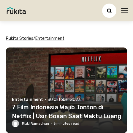
Ope
Rukita Stories
/
Entertainment
Entertainment
·
30 Oktober 2023
7 Film Indonesia Wajib Tonton di
Netflix | Usir Bosan Saat Waktu Luang
Rizki Ramadhan
·
6
minutes read