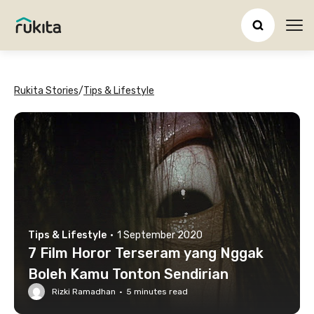
Ope
Rukita Stories
/
Tips & Lifestyle
Tips & Lifestyle
·
1 September 2020
7 Film Horor Terseram yang Nggak
Boleh Kamu Tonton Sendirian
Rizki Ramadhan
·
5
minutes read