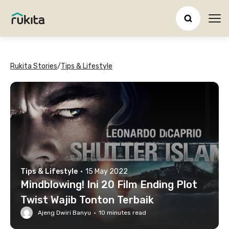
Ope
Rukita Stories
/
Tips & Lifestyle
Tips & Lifestyle
·
15 May 2022
Mindblowing! Ini 20 Film Ending Plot
Twist Wajib Tonton Terbaik
Ajeng Dwiri Banyu
·
10
minutes read