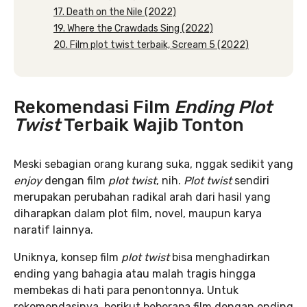
17. Death on the Nile (2022)
19. Where the Crawdads Sing (2022)
20. Film plot twist terbaik, Scream 5 (2022)
Rekomendasi Film
Ending Plot
Twist
Terbaik Wajib Tonton
Meski sebagian orang kurang suka, nggak sedikit yang
enjoy
dengan film
plot twist
, nih.
Plot twist
sendiri
merupakan perubahan radikal arah dari hasil yang
diharapkan dalam plot film, novel, maupun karya
naratif lainnya.
Uniknya, konsep film
plot twist
bisa menghadirkan
ending yang bahagia atau malah tragis hingga
membekas di hati para penontonnya. Untuk
rekomendasinya, berikut beberapa film dengan ending