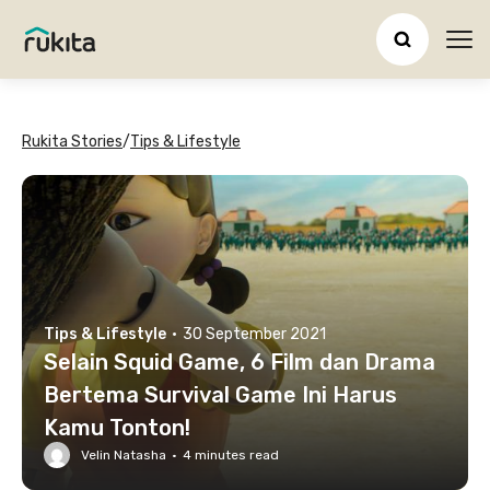
Ope
Rukita Stories
/
Tips & Lifestyle
Tips & Lifestyle
·
30 September 2021
Selain Squid Game, 6 Film dan Drama
Bertema Survival Game Ini Harus
Kamu Tonton!
Velin Natasha
·
4
minutes read