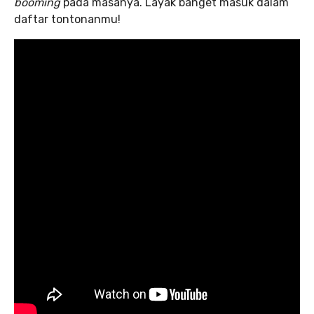
booming
pada masanya. Layak banget masuk dalam
daftar tontonanmu!