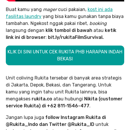
Buat kamu yang
mager
cuci pakaian,
kost ini ada
fasilitas laundry
yang bisa kamu gunakan tanpa biaya
tambahan. Ngekost nggak pakai ribet,
booking
langsung dengan
klik tombol di bawah
atau
ketik
link ini di browser
:
bit.ly/rukitaFilmSurvival.
KLIK DI SINI UNTUK CEK RUKITA PHB HARAPAN INDAH
BEKASI
Unit coliving Rukita tersebar di banyak area strategis
di Jakarta, Depok, Bekasi, dan Tangerang. Untuk
kamu yang ingin tahu unit Rukita lainnya, bisa
mengakses
rukita.co
atau hubungi
Nikita (customer
service Rukita) di +62 811-1546-477
.
Jangan lupa juga
follow Instagram Rukita di
@Rukita_Indo dan Twitter @Rukita_ID
untuk