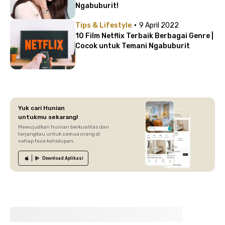
Ngabuburit!
·
Tips & Lifestyle
9 April 2022
10 Film Netflix Terbaik Berbagai Genre |
Cocok untuk Temani Ngabuburit
Yuk cari Hunian
untukmu sekarang!
Mewujudkan hunian berkualitas dan
terjangkau untuk semua orang di
setiap fase kehidupan.
Download
Aplikasi