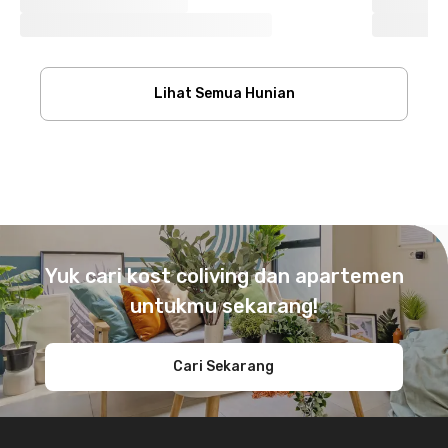
Lihat Semua Hunian
Footer
Yuk cari kost coliving dan apartemen
untukmu sekarang!
Cari Sekarang