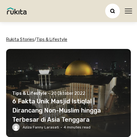
Ope
Rukita Stories
/
Tips & Lifestyle
Tips & Lifestyle
·
20 Oktober 2022
6 Fakta Unik Masjid Istiqlal |
Dirancang Non-Muslim hingga
Terbesar di Asia Tenggara
Aziza Fanny Larasati
·
4
minutes read