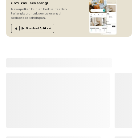
untukmu sekarang!
Mewujudkan hunian berkualitas dan
terjangkau untuk semua orang di
setiap fase kehidupan.
Download
Aplikasi