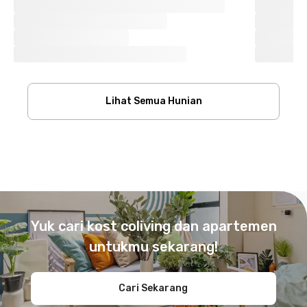
Lihat Semua Hunian
Footer
Yuk cari kost coliving dan apartemen
untukmu sekarang!
Cari Sekarang