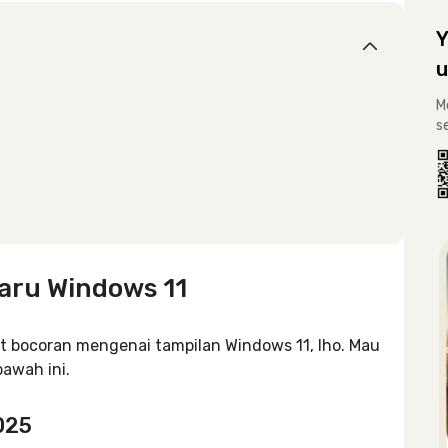
Y
u
M
s
aru Windows 11
t bocoran mengenai tampilan Windows 11, lho. Mau
bawah ini.
025