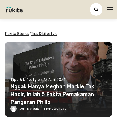
Ope
Rukita Stories
/
Tips & Lifestyle
Tips & Lifestyle
·
12 April 2021
Nggak Hanya Meghan Markle Tak
Hadir, Inilah 5 Fakta Pemakaman
Pangeran Philip
Velin Natasha
·
6
minutes read