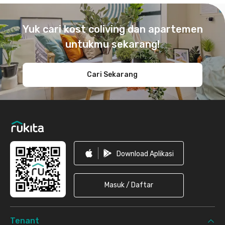
Footer
Yuk cari kost coliving dan apartemen
untukmu sekarang!
Cari Sekarang
Download Aplikasi
Masuk / Daftar
Tenant