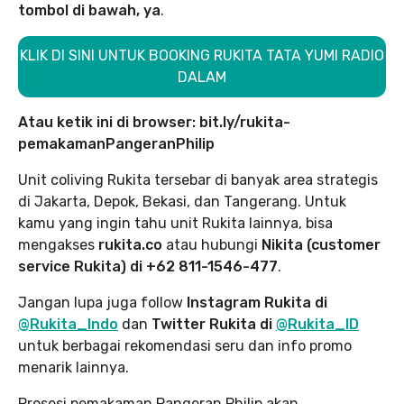
tombol di bawah, ya
.
KLIK DI SINI UNTUK BOOKING RUKITA TATA YUMI RADIO
DALAM
Atau ketik ini di browser: bit.ly/rukita-
pemakamanPangeranPhilip
Unit coliving Rukita tersebar di banyak area strategis
di Jakarta, Depok, Bekasi, dan Tangerang. Untuk
kamu yang ingin tahu unit Rukita lainnya, bisa
mengakses
rukita.co
atau hubungi
Nikita (customer
service Rukita) di +62 811-1546-477
.
Jangan lupa juga follow
Instagram Rukita di
@Rukita_Indo
dan
Twitter Rukita di
@Rukita_ID
untuk berbagai rekomendasi seru dan info promo
menarik lainnya.
Prosesi pemakaman Pangeran Philip akan