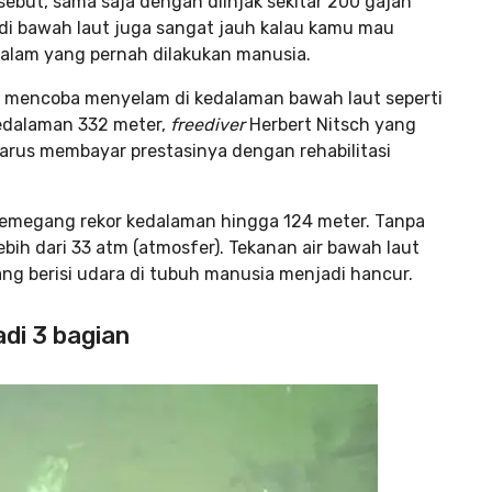
ebut, sama saja dengan diinjak sekitar 200 gajah
i bawah laut juga sangat jauh kalau kamu mau
lam yang pernah dilakukan manusia.
ah mencoba menyelam di kedalaman bawah laut seperti
edalaman 332 meter,
freediver
Herbert Nitsch yang
arus membayar prestasinya dengan rehabilitasi
 pemegang rekor kedalaman hingga 124 meter. Tanpa
ebih dari 33 atm (atmosfer). Tekanan air bawah laut
ng berisi udara di tubuh manusia menjadi hancur.
di 3 bagian