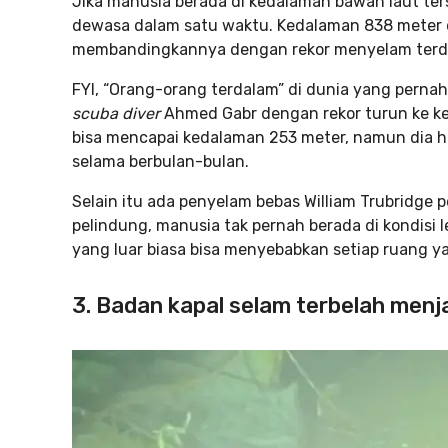
Jika manusia berada di kedalaman bawah laut ters
dewasa dalam satu waktu. Kedalaman 838 meter d
membandingkannya dengan rekor menyelam terda
FYI, “Orang-orang terdalam” di dunia yang pern
scuba diver
Ahmed Gabr dengan rekor turun ke k
bisa mencapai kedalaman 253 meter, namun dia h
selama berbulan-bulan.
Selain itu ada penyelam bebas William Trubridge
pelindung, manusia tak pernah berada di kondisi l
yang luar biasa bisa menyebabkan setiap ruang ya
3. Badan kapal selam terbelah menja