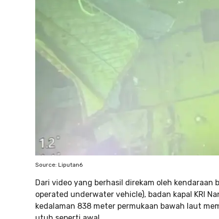
Source: Liputan6
Dari video yang berhasil direkam oleh kendaraan 
operated underwater vehicle), badan kapal KRI N
kedalaman 838 meter permukaan bawah laut membu
utuh seperti awal.