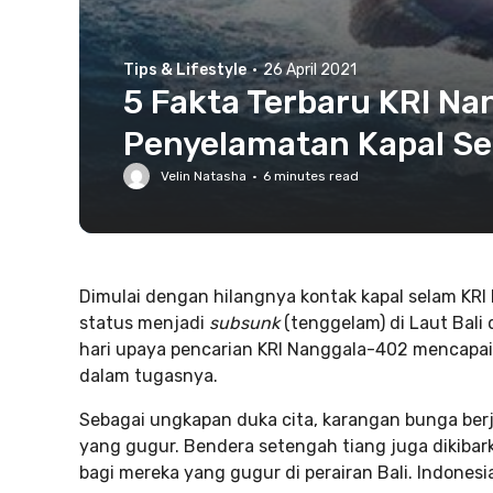
Tips & Lifestyle
·
26 April 2021
5 Fakta Terbaru KRI N
Penyelamatan Kapal Sel
Velin Natasha
·
6
minutes read
Dimulai dengan hilangnya kontak kapal selam KRI
status menjadi
subsunk
(tenggelam)
di Laut Bali
hari upaya pencarian KRI Nanggala-402 mencapai t
dalam tugasnya.
Sebagai ungkapan duka cita, karangan bunga berj
yang gugur. Bendera setengah tiang juga dikibar
bagi mereka yang gugur di perairan Bali. Indonesi