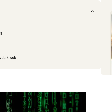
OR
us dark web