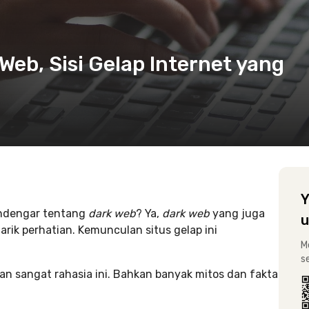
Web, Sisi Gelap Internet yang
Y
endengar tentang
dark web
? Ya,
dark web
yang juga
u
arik perhatian. Kemunculan situs gelap ini
M
s
n sangat rahasia ini. Bahkan banyak mitos dan fakta