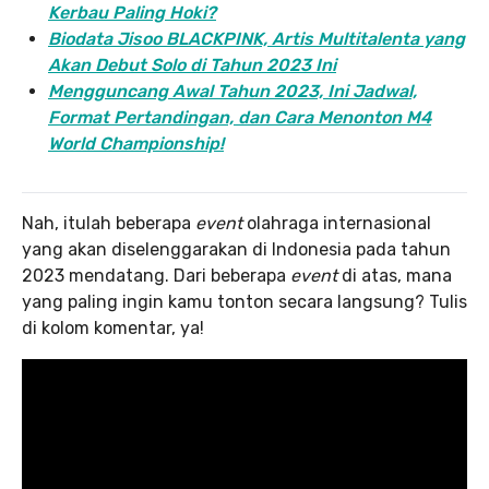
Kerbau Paling Hoki?
Biodata Jisoo BLACKPINK, Artis Multitalenta yang
Akan Debut Solo di Tahun 2023 Ini
Mengguncang Awal Tahun 2023, Ini Jadwal,
Format Pertandingan, dan Cara Menonton M4
World Championship!
Nah, itulah beberapa
event
olahraga internasional
yang akan diselenggarakan di Indonesia pada tahun
2023 mendatang. Dari beberapa
event
di atas, mana
yang paling ingin kamu tonton secara langsung? Tulis
di kolom komentar, ya!