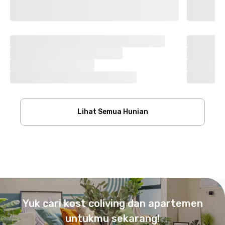
Lihat Semua Hunian
Footer
Yuk cari kost coliving dan apartemen
untukmu sekarang!