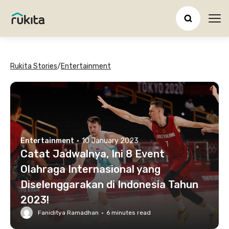
Ope
Rukita Stories
/
Entertainment
Entertainment
·
10 January 2023
Catat Jadwalnya, Ini 8 Event
Olahraga Internasional yang
Diselenggarakan di Indonesia Tahun
2023!
Faniditya Ramadhan
·
6
minutes read