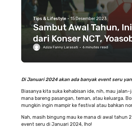
Tips & Lifestyle
·
15 Desember 2023
Sambut Awal Tahun, Ini
dari Konser NCT, Yoasob
Aziza Fanny Larasati
·
6
minutes read
Di Januari 2024 akan ada banyak event seru ya
Biasanya kita suka kehabisan ide, nih, mau jalan-j
mana bareng pasangan, teman, atau keluarga. B
mungkin ingin mampir ke festival atau bahkan no
Nah, masih bingung mau ke mana di awal tahun 2
event seru di Januari 2024, lho!