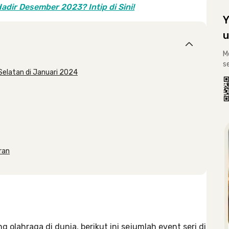
adir Desember 2023? Intip di Sini!
Y
u
M
s
Selatan di Januari 2024
ran
g olahraga di dunia, berikut ini sejumlah event seri di