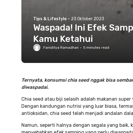
Tips & Lifestyle
·
23 Oktober 2023
Waspada! Ini Efek Samp
Kamu Ketahui
Faniditya Ramadhan
·
5
minutes read
Ternyata, konsumsi chia seed nggak bisa semba
diwaspadai.
Chia seed atau biji selasih adalah makanan super
Dengan kandungan nutrisi yang luar biasa, terma
antioksidan, chia seed telah menjadi andalan d
Namun, seperti halnya dengan segala yang baik, 
menyebabkan efek samping yang perlu diwaspadai. 