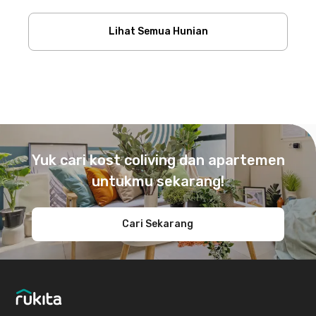
Lihat Semua Hunian
Footer
Yuk cari kost coliving dan apartemen
untukmu sekarang!
Cari Sekarang