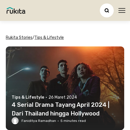
Ope
Rukita Stories
/
Tips & Lifestyle
Tips & Lifestyle
·
26 Maret 2024
4 Serial Drama Tayang April 2024 |
Dari Thailand hingga Hollywood
Faniditya Ramadhan
·
5
minutes read