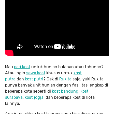
Mau
cari kost
untuk hunian bulanan atau tahunan?
Atau ingin
sewa kost
khusus untuk
kost
putra
dan
kost putri
? Cek di
Rukita
saja, yuk! Rukita
punya banyak unit hunian dengan fasilitas lengkap di
beberapa kota seperti di
kost bandung
,
kost
surabaya
,
kost jogja
, dan beberapa kost di kota
lainnya.
Ada juga pilihan kost lainnya yang bisa disesuaikan