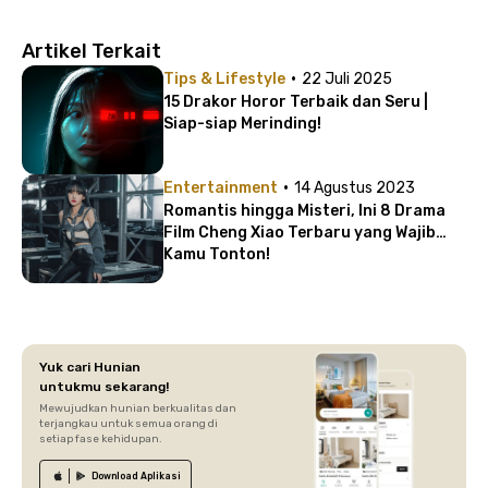
Artikel Terkait
·
Tips & Lifestyle
22 Juli 2025
15 Drakor Horor Terbaik dan Seru |
Siap-siap Merinding!
·
Entertainment
14 Agustus 2023
Romantis hingga Misteri, Ini 8 Drama
Film Cheng Xiao Terbaru yang Wajib
Kamu Tonton!
Yuk cari Hunian
untukmu sekarang!
Mewujudkan hunian berkualitas dan
terjangkau untuk semua orang di
setiap fase kehidupan.
Download
Aplikasi