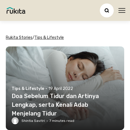
Ope
Rukita Stories
/
Tips & Lifestyle
Tips & Lifestyle
·
19 April 2022
Doa Sebelum Tidur dan Artinya
Lengkap, serta Kenali Adab
Menjelang Tidur
Shintia Savitri
·
7
minutes read