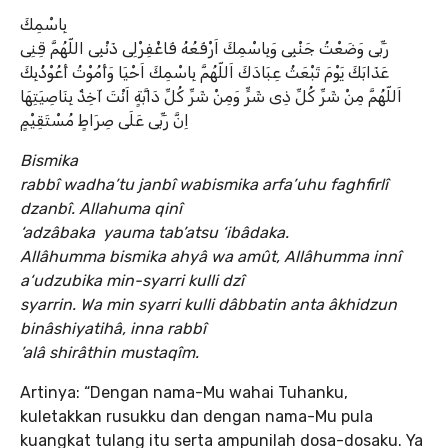
بِاسْمِكَ
رَبِّى وَضَعْتُ جَنْبِى وَبِاسْمِكَ اَرْفَعُهُ فَاغْفِرْلِى ذَنْبِى اللّهُمَّ قِنِى
عَذَابَكَ يَوْمَ تَبْعَثُ عِبَادَكَ اَللّهُمَّ بِاسْمِكَ اَحْيَا وَأَمُوْتُ أَعُوْذُبِكَ
اَللّهُمَّ مِنْ شَرِّ كُلِّ ذِى شَرٍّ وَمِنْ شَرِّ كُلِّ دَابَّةٍ اَنْتَ آخِذٌ بِنَاصِيَتِهَا
اِنَّ رَبِّى عَلَى صِرَاطٍ مُسْتَقِيْمٍ
Bismika
rabbî wadha’tu janbî wabismika arfa’uhu faghfirlî
dzanbî. Allahuma qinî
‘adzâbaka yauma tab’atsu ‘ibâdaka.
Allâhumma bismika ahyâ wa amût, Allâhumma innî
a‘udzubika min-syarri kulli dzî
syarrin. Wa min syarri kulli dâbbatin anta âkhidzun
binâshiyatihâ, inna rabbî
’alâ shirâthin mustaqîm.
Artinya: “Dengan nama-Mu wahai Tuhanku,
kuletakkan rusukku dan dengan nama-Mu pula
kuangkat tulang itu serta ampunilah dosa-dosaku. Ya