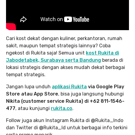
Cari kost dekat dengan kuliner, perkantoran, rumah
sakit, maupun tempat strategis lainnya? Coba
ngekost di Rukita saja! Semua unit
kost Rukita di
Jabodetabek, Surabaya serta Bandung
berada di
lokasi strategis dengan akses mudah dekat berbagai
tempat strategis.
Jangan lupa unduh
aplikasi Rukita
via Google Play
Store atau App Store
, bisa juga langsung hubungi
Nikita (customer service Rukita) di +62 811-1546-
477
, atau kunjungi
rukita.co
.
Follow juga akun Instagram Rukita di @Rukita_Indo
dan Twitter di @Rukita_Id untuk berbagai info terkini
serta promo menarik.