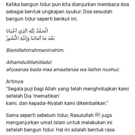
Ketika bangun tidur pun kita dianjurkan membaca doa
sebagai bentuk ungkapan syukur. Doa sesudah
bangun tidur seperti berikut ini.
الْحَمْدُ لِلَّهِ الَّذِي أَحْيَانَا
بَعْدَ مَا أَمَاتَنَا وَإِلَيْهِ النُّشُورُ
Bismillahirrahmanirrahim.
Alhamdullillahilladzi
ahyaanaa bada maa amaatanaa wa ilaihin nushur.
Artinya:
“Segala puji bagi Allah yang telah menghidupkan kami
setelah Dia ‘mematikan’
kami, dan kepada-Nyalah kami dikembalikan.”
Sama seperti sebelum tidur, Rasulullah ﷺ juga
menganjurkan umat Islam untuk melakukan ini
setelah bangun tidur. Hal ini adalah bentuk rasa