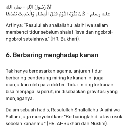
أَنَّ رَسُولَ اللَّهِ – صلى الله
عليه وسلم – كَانَ يَكْرَهُ النَّوْمَ قَبْلَ الْعِشَاءِ وَالْحَدِيثَ بَعْدَهَا
Artinya: “Rasulullah shallallahu ‘alaihi wa sallam
membenci tidur sebelum shalat ‘Isya dan ngobrol-
ngobrol setelahnya.” (HR. Bukhari).
6. Berbaring menghadap kanan
Tak hanya berdasarkan agama, anjuran tidur
berbaring cenderung miring ke kanan ini juga
dianjurkan oleh para dokter. Tidur miring ke kanan
bisa menjaga isi perut, ini disebabkan gravitasi yang
menjaganya.
Dalam sebuah hadis, Rasulullah Shallallahu ‘Alaihi wa
Sallam juga menyebutkan: “Berbaringlah di atas rusuk
sebelah kananmu.” (HR. Al-Bukhari dan Muslim).