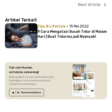
Next Article
Artikel Terkait
·
Tips & Lifestyle
15 Mei 2022
9 Cara Mengatasi Susah Tidur di Malam
Hari | Buat Tidurmu jadi Nyenyak!
Yuk cari Hunian
untukmu sekarang!
Mewujudkan hunian berkualitas dan
terjangkau untuk semua orang di
setiap fase kehidupan.
Download
Aplikasi