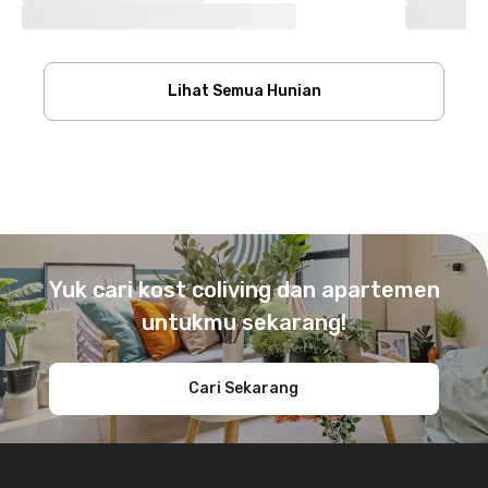
Lihat Semua Hunian
Footer
Yuk cari kost coliving dan apartemen
untukmu sekarang!
Cari Sekarang