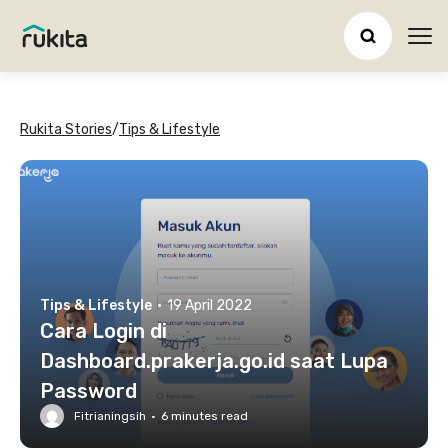
Ope
Rukita Stories
/
Tips & Lifestyle
Tips & Lifestyle
·
19 April 2022
Cara Login di
Dashboard.prakerja.go.id saat Lupa
Password
Fitrianingsih
·
6
minutes read