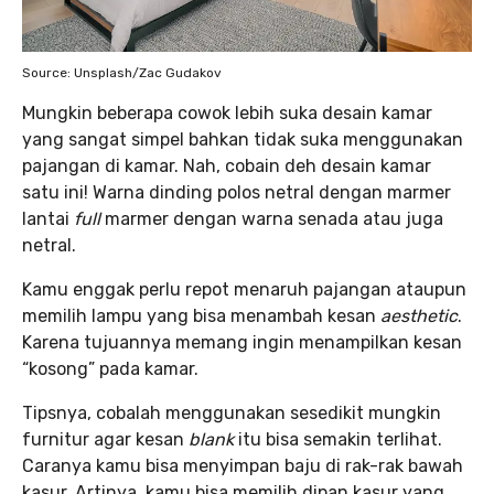
Source: Unsplash/Zac Gudakov
Mungkin beberapa cowok lebih suka desain kamar
yang sangat simpel bahkan tidak suka menggunakan
pajangan di kamar. Nah, cobain deh desain kamar
satu ini! Warna dinding polos netral dengan marmer
lantai
full
marmer dengan warna senada atau juga
netral.
Kamu enggak perlu repot menaruh pajangan ataupun
memilih lampu yang bisa menambah kesan
aesthetic
.
Karena tujuannya memang ingin menampilkan kesan
“kosong” pada kamar.
Tipsnya, cobalah menggunakan sesedikit mungkin
furnitur agar kesan
blank
itu bisa semakin terlihat.
Caranya kamu bisa menyimpan baju di rak-rak bawah
kasur. Artinya, kamu bisa memilih dipan kasur yang