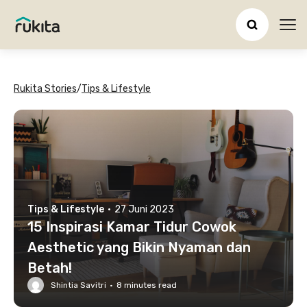
Ope
Rukita Stories
/
Tips & Lifestyle
Tips & Lifestyle
·
27 Juni 2023
15 Inspirasi Kamar Tidur Cowok
Aesthetic yang Bikin Nyaman dan
Betah!
Shintia Savitri
·
8
minutes read