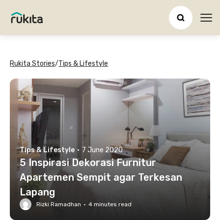
Ope
Rukita Stories
/
Tips & Lifestyle
Tips & Lifestyle
·
7 June 2020
5 Inspirasi Dekorasi Furnitur
Apartemen Sempit agar Terkesan
Lapang
Rizki Ramadhan
·
4
minutes read