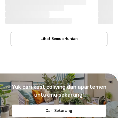
Lihat Semua Hunian
Footer
Yuk cari kost coliving dan apartemen
untukmu sekarang!
Cari Sekarang