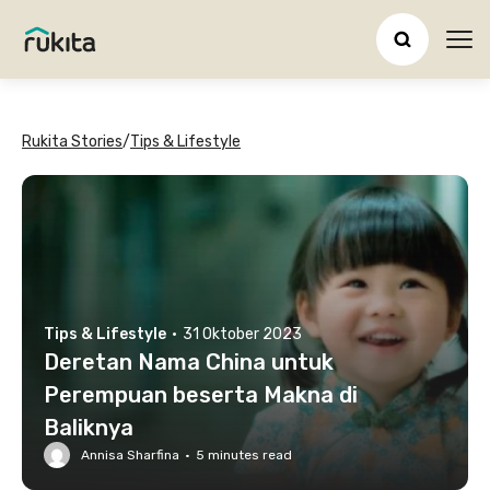
Ope
Rukita Stories
/
Tips & Lifestyle
Tips & Lifestyle
·
31 Oktober 2023
Deretan Nama China untuk
Perempuan beserta Makna di
Baliknya
Annisa Sharfina
·
5
minutes read