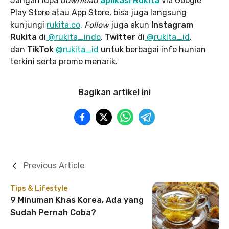
Jangan lupa
download
aplikasi Rukita
via Google
Play Store atau App Store, bisa juga langsung
kunjungi
rukita.co
.
Follow
juga akun
Instagram
Rukita
di
@rukita_indo
,
Twitter
di
@rukita_id
,
dan
TikTok
@rukita_id
untuk berbagai info hunian
terkini serta promo menarik.
Bagikan artikel ini
Previous Article
Tips & Lifestyle
9 Minuman Khas Korea, Ada yang
Sudah Pernah Coba?