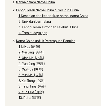
Makna dalam Nama China
Kepopuleran Nama China di Seluruh Dunia
1. Kesenian dan kecantikan nama-nama China
2. Unik dan bermakna
3. Kepopuleran aktor dan selebriti China
4. Tren budaya pop
Nama China untuk Perempuan Populer
1. Li Hua (丽华)
2. Mei Ling (美玲)
3. Xiao Mei (小美)
4. Yan Jing (燕静)
5. Xiu Hua (秀华)
6. Yun Mei (云美)
7. Xin Rong (心蓉)
8. Ting Ting (婷婷)
9. Yue Hua (月华)
10. Rui Li (瑞丽)