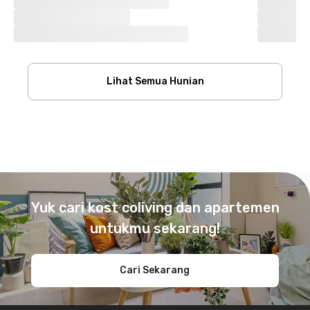
Lihat Semua Hunian
Footer
Yuk cari kost coliving dan apartemen
untukmu sekarang!
Cari Sekarang