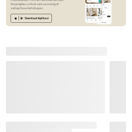
Mewujudkan hunian berkualitas dan
terjangkau untuk semua orang di
setiap fase kehidupan.
Download
Aplikasi