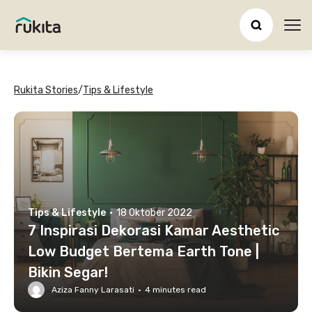
Ope
Rukita Stories
/
Tips & Lifestyle
Tips & Lifestyle
·
18 Oktober 2022
7 Inspirasi Dekorasi Kamar Aesthetic
Low Budget Bertema Earth Tone |
Bikin Segar!
Aziza Fanny Larasati
·
4
minutes read