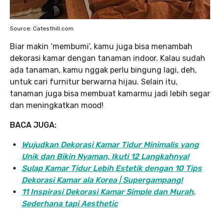
Source: Catesthill.com
Biar makin ‘membumi’, kamu juga bisa menambah
dekorasi kamar dengan tanaman indoor. Kalau sudah
ada tanaman, kamu nggak perlu bingung lagi, deh,
untuk cari furnitur berwarna hijau. Selain itu,
tanaman juga bisa membuat kamarmu jadi lebih segar
dan meningkatkan mood!
BACA JUGA:
Wujudkan Dekorasi Kamar Tidur Minimalis yang
Unik dan Bikin Nyaman, Ikuti 12 Langkahnya!
Sulap Kamar Tidur Lebih Estetik dengan 10 Tips
Dekorasi Kamar ala Korea | Supergampang!
11 Inspirasi Dekorasi Kamar Simple dan Murah,
Sederhana tapi Aesthetic