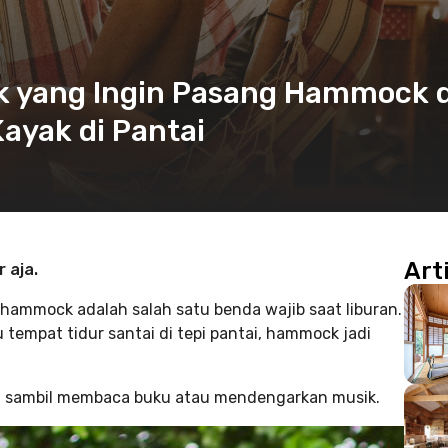
uk yang Ingin Pasang Hammock d
ayak di Pantai
Art
 aja.
hammock adalah salah satu benda wajib saat liburan.
 tempat tidur santai di tepi pantai, hammock jadi
ai sambil membaca buku atau mendengarkan musik.