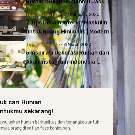
Rustik | Sulap Hunianmu Jadi
Unik dan Estetik!
·
Tips & Lifestyle
27 February 2020
7 Tips Desain Interior Maskulin
untuk Ruang Minimalis | Modern
dan Elegan!
·
Tips & Lifestyle
6 March 2020
5 Inspirasi Dekorasi Rumah dari
Akun Instagram Indonesia |
Banyak Tips Bermanfaat!
uk cari Hunian
ntukmu sekarang!
ewujudkan hunian berkualitas dan terjangkau untuk
emua orang di setiap fase kehidupan.