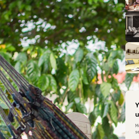
Y
u
M
s