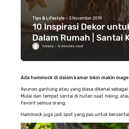
Tips & Lifestyle
·
3 November 2019
10 Inspirasi Dekor unt
Dalam Rumah | Santai K
Yuliana
·
5
minutes read
Ada hammock di dalam kamar bikin makin mager
Ayunan gantung atau yang biasa dikenal sebagai 
Mulai dari tempat santai di hutan saat
hiking,
atau
favorit semua orang.
Hammock juga jadi spot yang pas untuk bersant