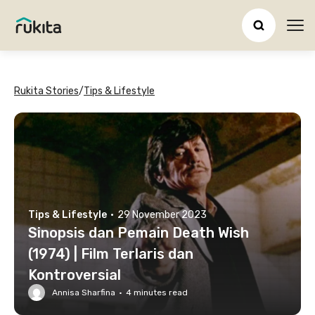
Ope
Rukita Stories
/
Tips & Lifestyle
Tips & Lifestyle
·
29 November 2023
Sinopsis dan Pemain Death Wish
(1974) | Film Terlaris dan
Kontroversial
Annisa Sharfina
·
4
minutes read