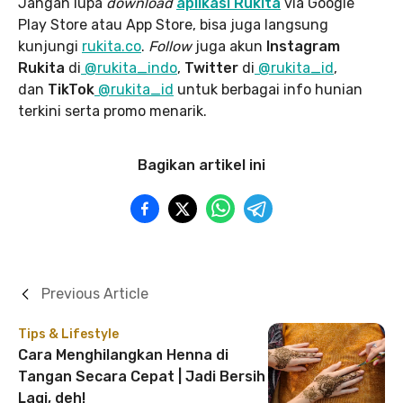
Jangan lupa
download
aplikasi Rukita
via Google
Play Store atau App Store, bisa juga langsung
kunjungi
rukita.co
.
Follow
juga akun
Instagram
Rukita
di
@rukita_indo
,
Twitter
di
@rukita_id
,
dan
TikTok
@rukita_id
untuk berbagai info hunian
terkini serta promo menarik.
Bagikan artikel ini
Previous Article
Tips & Lifestyle
Cara Menghilangkan Henna di
Tangan Secara Cepat | Jadi Bersih
Lagi, deh!