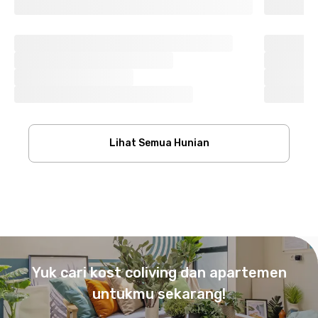
Lihat Semua Hunian
Footer
Yuk cari kost coliving dan apartemen
untukmu sekarang!