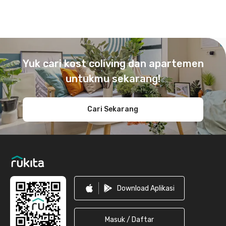
Footer
Yuk cari kost coliving dan apartemen
untukmu sekarang!
Cari Sekarang
Download Aplikasi
Masuk / Daftar