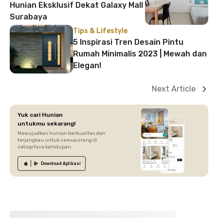
Hunian Eksklusif Dekat Galaxy Mall
Surabaya
Tips & Lifestyle
5 Inspirasi Tren Desain Pintu
Rumah Minimalis 2023 | Mewah dan
Elegan!
Next Article
Yuk cari Hunian
untukmu sekarang!
Mewujudkan hunian berkualitas dan
terjangkau untuk semua orang di
setiap fase kehidupan.
Download
Aplikasi