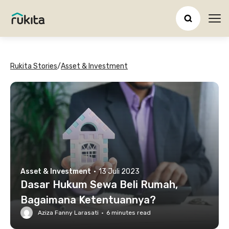
Ope
Rukita Stories
/
Asset & Investment
Asset & Investment
·
13 Juli 2023
Dasar Hukum Sewa Beli Rumah,
Bagaimana Ketentuannya?
Aziza Fanny Larasati
·
6
minutes read