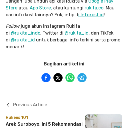
Jangan lupa unduh aplikasi Rukita via
Google Play
Store
atau
App Store,
atau kunjungi
rukita.co
. Mau
cari info kost lainnya? Yuk, intip d
i Infokost.id
!
Follow
juga akun Instagram Rukita
di
@rukita_indo
, Twitter di
@rukita_id
, dan TikTok
di
@rukita_id
untuk berbagai info terkini serta promo
menarik!
Bagikan artikel ini
Previous Article
Rukees 101
Arek Suroboyo, Ini 5 Rekomendasi