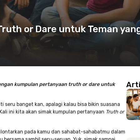
ruth or Dare untuk Teman yan
Art
dengan kumpulan pertanyaan truth or dare untuk
ti seru banget kan, apalagi kalau bisa bikin suasana
Kali ini kita akan simak kumpulan pertanyaan
Truth or
dilontarkan pada kamu dan sahabat-sahabatmu dalam
 bersama sambil seru-seruan. Yuk, simak sampai