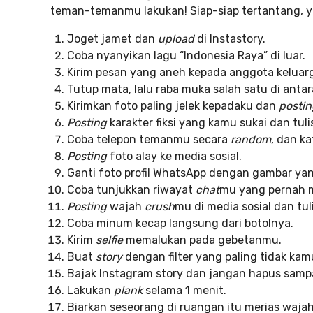
teman-temanmu lakukan! Siap-siap tertantang, y
Joget jamet dan
upload
di Instastory.
Coba nyanyikan lagu “Indonesia Raya” di luar.
Kirim pesan yang aneh kepada anggota kelua
Tutup mata, lalu raba muka salah satu di anta
Kirimkan foto paling jelek kepadaku dan
postin
Posting
karakter fiksi yang kamu sukai dan tu
Coba telepon temanmu secara
random
, dan k
Posting
foto alay ke media sosial.
Ganti foto profil WhatsApp dengan gambar yang
Coba tunjukkan riwayat
chat
mu yang pernah 
Posting
wajah
crush
mu di media sosial dan tul
Coba minum kecap langsung dari botolnya.
Kirim
selfie
memalukan pada gebetanmu.
Buat
story
dengan filter yang paling tidak kam
Bajak Instagram story dan jangan hapus sampa
Lakukan
plank
selama 1 menit.
Biarkan seseorang di ruangan itu merias waj