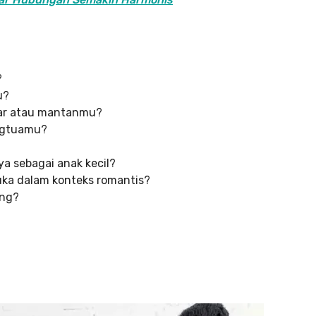
?
u?
car atau mantanmu?
ngtuamu?
a sebagai anak kecil?
suka dalam konteks romantis?
ang?