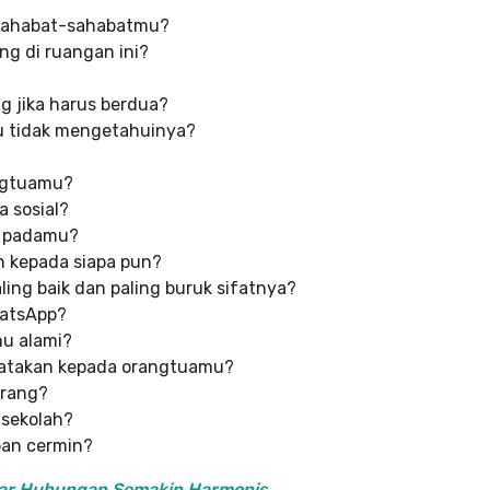
 sahabat-sahabatmu?
g di ruangan ini?
 jika harus berdua?
 tidak mengetahuinya?
ngtuamu?
a sosial?
i padamu?
n kepada siapa pun?
ling baik dan paling buruk sifatnya?
hatsApp?
u alami?
katakan kepada orangtuamu?
orang?
 sekolah?
pan cermin?
gar Hubungan Semakin Harmonis