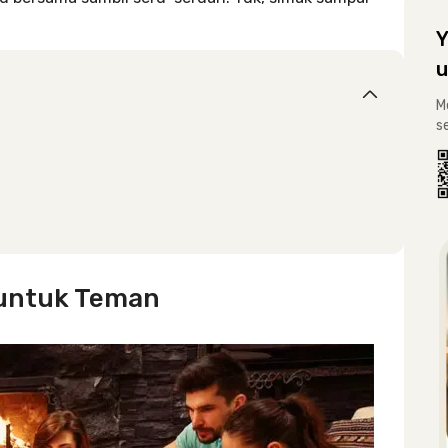
Y
u
M
s
 untuk Teman