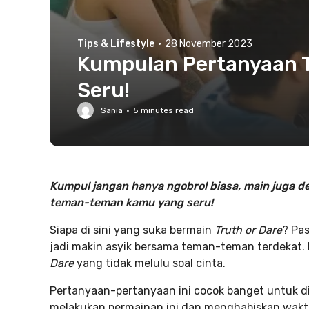
Tips & Lifestyle
·
28 November 2023
Kumpulan Pertanyaan T
Seru!
Sania
·
5
minutes read
Kumpul jangan hanya ngobrol biasa, main juga 
teman-teman kamu yang seru!
Siapa di sini yang suka bermain
Truth or Dare
? Pas
jadi makin asyik bersama teman-teman terdekat. 
Dare
yang tidak melulu soal cinta.
Pertanyaan-pertanyaan ini cocok banget untuk 
melakukan permainan ini dan menghabiskan waktu