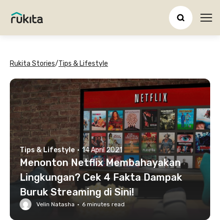
Ope
Rukita Stories
/
Tips & Lifestyle
Tips & Lifestyle
·
14 April 2021
Menonton Netflix Membahayakan
Lingkungan? Cek 4 Fakta Dampak
Buruk Streaming di Sini!
Velin Natasha
·
6
minutes read