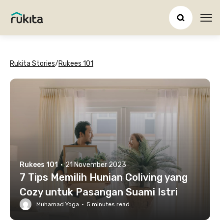
Ope
Rukita Stories
/
Rukees 101
Rukees 101
·
21 November 2023
7 Tips Memilih Hunian Coliving yang
Cozy untuk Pasangan Suami Istri
Muhamad Yoga
·
5
minutes read