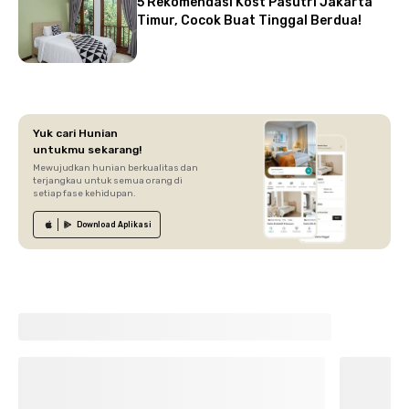
5 Rekomendasi Kost Pasutri Jakarta
Timur, Cocok Buat Tinggal Berdua!
Yuk cari Hunian
untukmu sekarang!
Mewujudkan hunian berkualitas dan
terjangkau untuk semua orang di
setiap fase kehidupan.
Download
Aplikasi