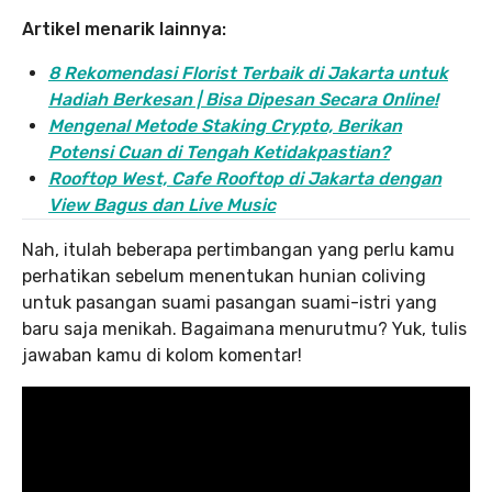
Artikel menarik lainnya:
8 Rekomendasi Florist Terbaik di Jakarta untuk
Hadiah Berkesan | Bisa Dipesan Secara Online!
Mengenal Metode Staking Crypto, Berikan
Potensi Cuan di Tengah Ketidakpastian?
Rooftop West, Cafe Rooftop di Jakarta dengan
View Bagus dan Live Music
Nah, itulah beberapa pertimbangan yang perlu kamu
perhatikan sebelum menentukan hunian coliving
untuk pasangan suami pasangan suami-istri yang
baru saja menikah. Bagaimana menurutmu? Yuk, tulis
jawaban kamu di kolom komentar!