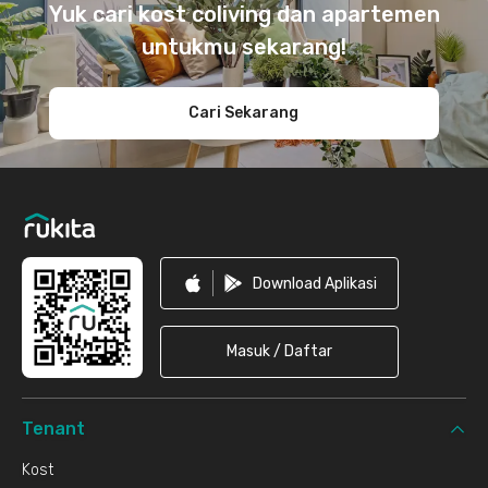
Yuk cari kost coliving dan apartemen
untukmu sekarang!
Cari Sekarang
Download Aplikasi
Masuk / Daftar
Tenant
Kost