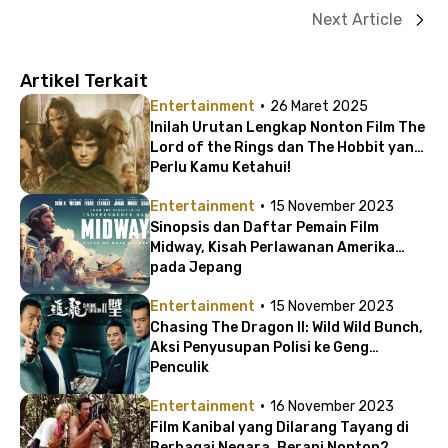
Next Article
Artikel Terkait
·
Entertainment
26 Maret 2025
Inilah Urutan Lengkap Nonton Film The
Lord of the Rings dan The Hobbit yang
Perlu Kamu Ketahui!
·
Entertainment
15 November 2023
Sinopsis dan Daftar Pemain Film
Midway, Kisah Perlawanan Amerika
pada Jepang
·
Entertainment
15 November 2023
Chasing The Dragon II: Wild Wild Bunch,
Aksi Penyusupan Polisi ke Geng
Penculik
·
Entertainment
16 November 2023
Film Kanibal yang Dilarang Tayang di
Berbagai Negara, Berani Nonton?