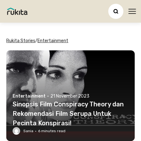
Ope
Rukita Stories
/
Entertainment
Entertainment
·
21 November 2023
Sinopsis Film Conspiracy Theory dan
Rekomendasi Film Serupa Untuk
Pecinta Konspirasi!
Sania
·
6
minutes read