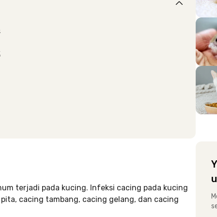
n
k
Y
u
 terjadi pada kucing. Infeksi cacing pada kucing
M
g pita, cacing tambang, cacing gelang, dan cacing
s