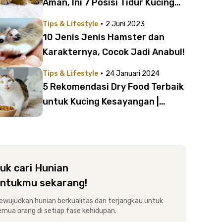
Aman, Ini 7 Posisi Tidur Kucing
yang Perlu Kamu Pahami
·
Tips & Lifestyle
2 Juni 2023
10 Jenis Jenis Hamster dan
Karakternya, Cocok Jadi Anabul!
·
Tips & Lifestyle
24 Januari 2024
5 Rekomendasi Dry Food Terbaik
untuk Kucing Kesayangan |
Banyak Kandungan Nutrisi Baik!
uk cari Hunian
ntukmu sekarang!
ewujudkan hunian berkualitas dan terjangkau untuk
emua orang di setiap fase kehidupan.