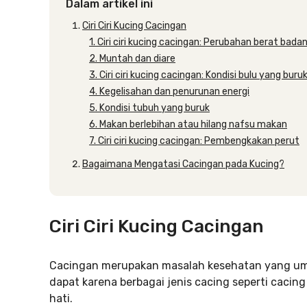
Dalam artikel ini
Ciri Ciri Kucing Cacingan
1. Ciri ciri kucing cacingan: Perubahan berat bada
2. Muntah dan diare
3. Ciri ciri kucing cacingan: Kondisi bulu yang buru
4. Kegelisahan dan penurunan energi
5. Kondisi tubuh yang buruk
6. Makan berlebihan atau hilang nafsu makan
7. Ciri ciri kucing cacingan: Pembengkakan perut
Bagaimana Mengatasi Cacingan pada Kucing?
Ciri Ciri Kucing Cacingan
Cacingan merupakan masalah kesehatan yang umum
dapat karena berbagai jenis cacing seperti cacin
hati.