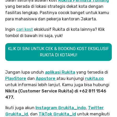
Salah satunya adalah kost
Rukita Permata Tomang
yang berada di lokasi strategis dekat kota dengan
fasilitas lengkap. Pastinya cocok banget untuk kamu
para mahasiswa dan pekerja kantoran Jakarta.
Ingin
cari kost
eksklusif Rukita di kota lainnya? Klik
tombol di bawah ini saja, yuk!
KLIK DI SINI UNTUK CEK & BOOKING KOST EKSKLUSIF
RUKITA DI KOTAMU!
Jangan lupa unduh
aplikasi Rukita
yang tersedia di
PlayStore
dan
Appstore
atau kunjungi
rukita.co
untuk informasi lebih lanjut. Kamu juga bisa hubungi
Nikita (Customer Service Rukita) di +62 811 1546
477.
Ikuti juga akun
Instagram @rukita_indo
,
Twitter
@rukita_id
, dan
TikTok @rukita_id
untuk mengikuti