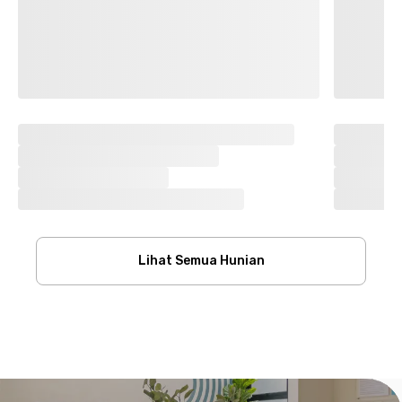
Lihat Semua Hunian
Footer