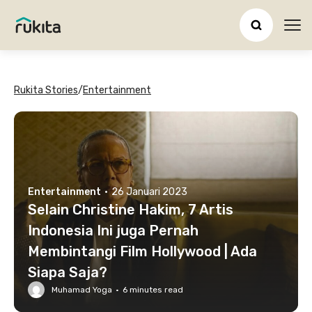
Ope
Rukita Stories
/
Entertainment
Entertainment
·
26 Januari 2023
Selain Christine Hakim, 7 Artis
Indonesia Ini juga Pernah
Membintangi Film Hollywood | Ada
Siapa Saja?
Muhamad Yoga
·
6
minutes read