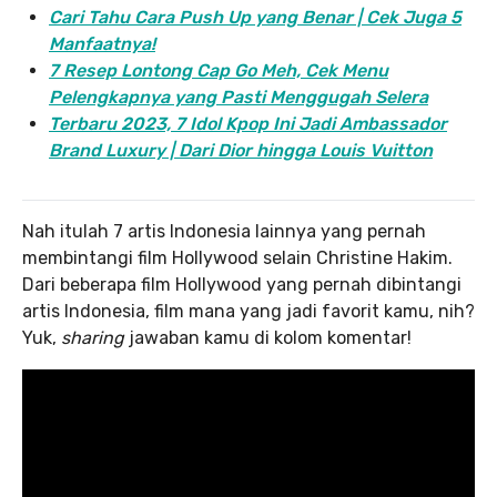
Cari Tahu Cara Push Up yang Benar | Cek Juga 5
Manfaatnya!
7 Resep Lontong Cap Go Meh, Cek Menu
Pelengkapnya yang Pasti Menggugah Selera
Terbaru 2023, 7 Idol Kpop Ini Jadi Ambassador
Brand Luxury | Dari Dior hingga Louis Vuitton
Nah itulah 7 artis Indonesia lainnya yang pernah
membintangi film Hollywood selain Christine Hakim.
Dari beberapa film Hollywood yang pernah dibintangi
artis Indonesia, film mana yang jadi favorit kamu, nih?
Yuk,
sharing
jawaban kamu di kolom komentar!