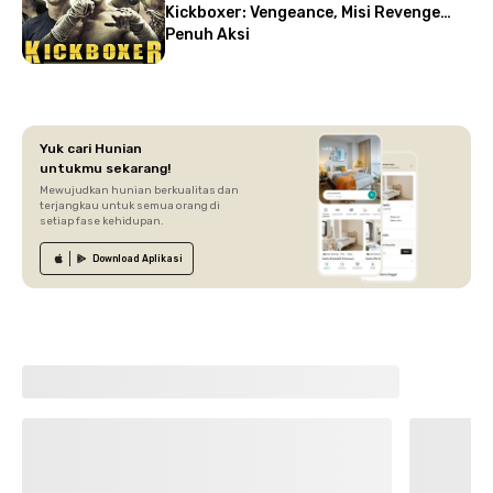
Kickboxer: Vengeance, Misi Revenge
Penuh Aksi
Yuk cari Hunian
untukmu sekarang!
Mewujudkan hunian berkualitas dan
terjangkau untuk semua orang di
setiap fase kehidupan.
Download
Aplikasi