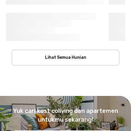
Lihat Semua Hunian
Footer
Yuk cari kost coliving dan apartemen
untukmu sekarang!