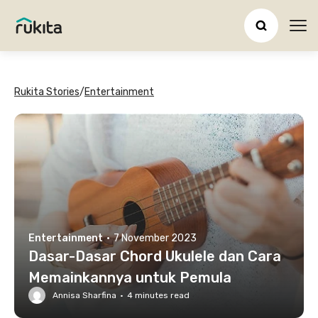
Ope
Rukita Stories
/
Entertainment
Entertainment
·
7 November 2023
Dasar-Dasar Chord Ukulele dan Cara
Memainkannya untuk Pemula
Annisa Sharfina
·
4
minutes read