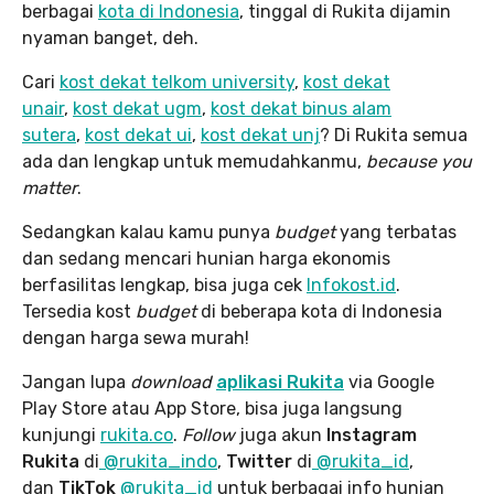
berbagai
kota di Indonesia
, tinggal di Rukita dijamin
nyaman banget, deh.
Cari
kost dekat telkom university
,
kost dekat
unair
,
kost dekat ugm
,
kost dekat binus alam
sutera
,
kost dekat ui
,
kost dekat unj
? Di Rukita semua
ada dan lengkap untuk memudahkanmu,
because you
matter
.
Sedangkan kalau kamu punya
budget
yang terbatas
dan sedang mencari hunian harga ekonomis
berfasilitas lengkap, bisa juga cek
Infokost.id
.
Tersedia kost
budget
di beberapa kota di Indonesia
dengan harga sewa murah!
Jangan lupa
download
aplikasi Rukita
via Google
Play Store atau App Store, bisa juga langsung
kunjungi
rukita.co
.
Follow
juga akun
Instagram
Rukita
di
@rukita_indo
,
Twitter
di
@rukita_id
,
dan
TikTok
@rukita_id
untuk berbagai info hunian