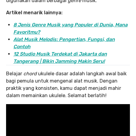
digunakan dalam berbagai
genre
musik.
Artikel menarik lainnya:
8 Jenis Genre Musik yang Populer di Dunia, Mana
Favoritmu?
Alat Musik Melodis: Pengertian, Fungsi, dan
Contoh
12 Studio Musik Terdekat di Jakarta dan
Tangerang | Bikin Jamming Makin Seru!
Belajar
chord
ukulele dasar adalah langkah awal baik
bagi pemula untuk mengenal alat musik. Dengan
praktik yang konsisten, kamu dapat menjadi mahir
dalam memainkan ukulele. Selamat berlatih!