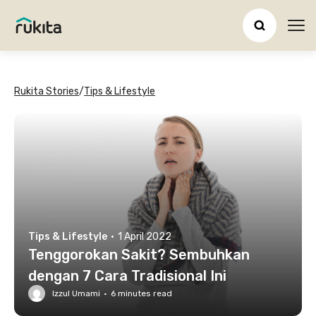
Ope
Rukita Stories
/
Tips & Lifestyle
Tips & Lifestyle
·
1 April 2022
Tenggorokan Sakit? Sembuhkan
dengan 7 Cara Tradisional Ini
Izzul Umami
·
6
minutes read