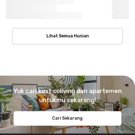
Lihat Semua Hunian
Footer
Yuk cari kost coliving dan apartemen
untukmu sekarang!
Cari Sekarang