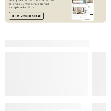
Mewujudkan hunian berkualitas dan
terjangkau untuk semua orang di
setiap fase kehidupan.
Download
Aplikasi