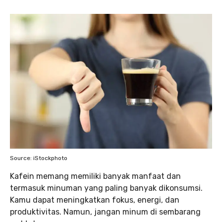
Source: iStockphoto
Kafein memang memiliki banyak manfaat dan
termasuk minuman yang paling banyak dikonsumsi.
Kamu dapat meningkatkan fokus, energi, dan
produktivitas. Namun, jangan minum di sembarang