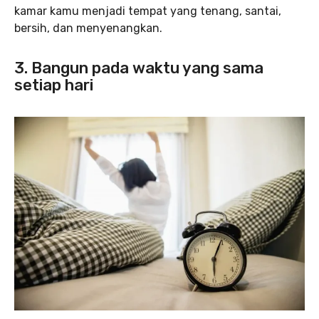
kamar kamu menjadi tempat yang tenang, santai,
bersih, dan menyenangkan.
3. Bangun pada waktu yang sama
setiap hari