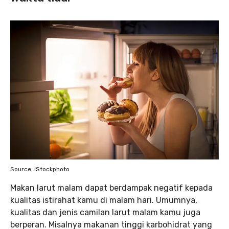
Source: iStockphoto
Makan larut malam dapat berdampak negatif kepada
kualitas istirahat kamu di malam hari. Umumnya,
kualitas dan jenis camilan larut malam kamu juga
berperan. Misalnya makanan tinggi karbohidrat yang