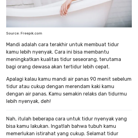
Source: Freepik.com
Mandi adalah cara terakhir untuk membuat tidur
kamu lebih nyenyak. Cara ini bisa membantu
meningkatkan kualitas tidur seseorang, terutama
bagi orang dewasa akan tertidur lebih cepat.
Apalagi kalau kamu mandi air panas 90 menit sebelum
tidur atau cukup dengan merendam kaki kamu
dengan air panas. Kamu semakin relaks dan tidurmu
lebih nyenyak, deh!
Nah, itulah beberapa cara untuk tidur nyenyak yang
bisa kamu lakukan. Ingatlah bahwa tubuh kamu
memerlukan istirahat yang cukup. Selamat tidur