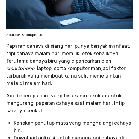
Source: iStockphoto
Paparan cahaya di siang hari punya banyak manfaat,
tapi cahaya malam hari memiliki efek sebaliknya.
Terutama cahaya biru yang dipancarkan oleh
smartphone
, laptop, serta komputer menjadi faktor
terburuk yang membuat kamu sulit memejamkan
mata di malam hari.
Ada beberapa cara yang bisa kamu lakukan untuk
mengurangi paparan cahaya saat malam hari. Intip
caranya berikut:
Kenakan penutup mata yang menghalangi cahaya
biru.
Download aplikasi untuk mengurangi cahaya di