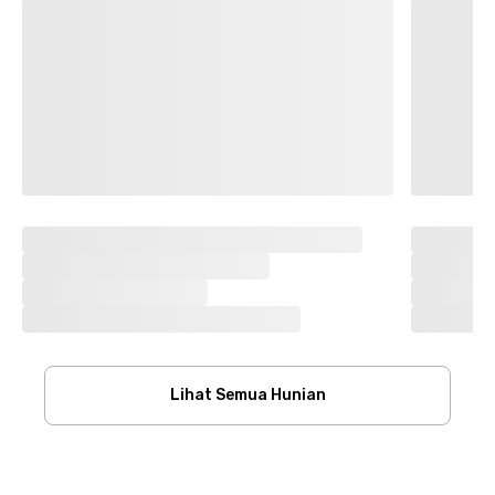
Lihat Semua Hunian