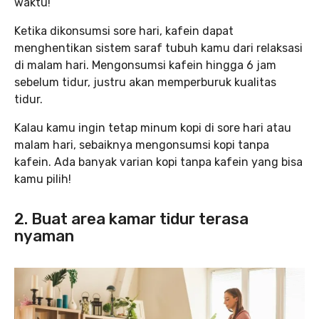
waktu!
Ketika dikonsumsi sore hari, kafein dapat
menghentikan sistem saraf tubuh kamu dari relaksasi
di malam hari. Mengonsumsi kafein hingga 6 jam
sebelum tidur, justru akan memperburuk kualitas
tidur.
Kalau kamu ingin tetap minum kopi di sore hari atau
malam hari, sebaiknya mengonsumsi kopi tanpa
kafein. Ada banyak varian kopi tanpa kafein yang bisa
kamu pilih!
2. Buat area kamar tidur terasa
nyaman