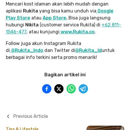
Mencari kost idaman akan lebih mudah dengan
aplikasi
Rukita
yang bisa kamu unduh via
Google
Play Store
atau
App Store
.
Bisa juga langsung
hubungi
Nikita
(customer service Rukita) di
+62 811-
1546-477
, atau kunjungi
www.Rukita.co
.
Follow juga akun Instagram Rukita
di
@Rukita_Indo
dan Twitter di
@Rukita_Id
untuk
berbagai info terkini serta promo menarik!
Bagikan artikel ini
Previous Article
Tips & Lifestyle