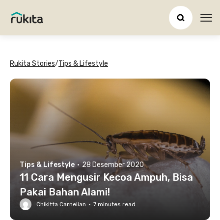
Ope
Rukita Stories
/
Tips & Lifestyle
Tips & Lifestyle
·
28 Desember 2020
11 Cara Mengusir Kecoa Ampuh, Bisa
Pakai Bahan Alami!
Chikitta Carnelian
·
7
minutes read