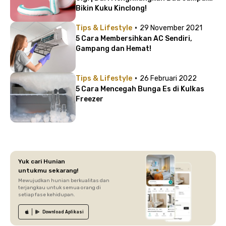
Bikin Kuku Kinclong!
·
Tips & Lifestyle
29 November 2021
5 Cara Membersihkan AC Sendiri,
Gampang dan Hemat!
·
Tips & Lifestyle
26 Februari 2022
5 Cara Mencegah Bunga Es di Kulkas
Freezer
Yuk cari Hunian
untukmu sekarang!
Mewujudkan hunian berkualitas dan
terjangkau untuk semua orang di
setiap fase kehidupan.
Download
Aplikasi