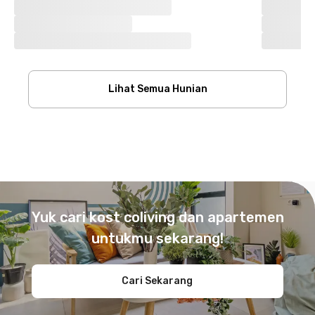
Lihat Semua Hunian
Footer
Yuk cari kost coliving dan apartemen
untukmu sekarang!
Cari Sekarang