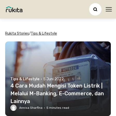
Ope
Rukita Stories
/
Tips & Lifestyle
Tips & Lifestyle
·
5 Juni 2022
4 Cara Mudah Mengisi Token Listrik |
Melalui M-Banking, E-Commerce, dan
Lainnya
Annisa Sharfina
·
5
minutes read