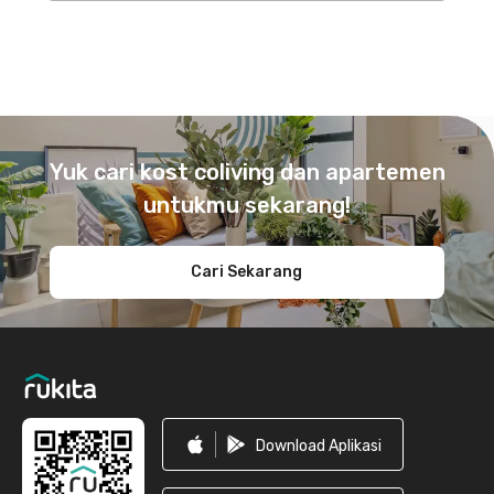
Footer
Yuk cari kost coliving dan apartemen
untukmu sekarang!
Cari Sekarang
Download Aplikasi