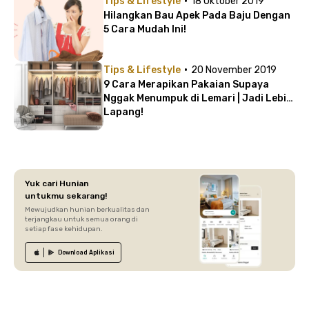
·
Tips & Lifestyle
18 Oktober 2019
Hilangkan Bau Apek Pada Baju Dengan
5 Cara Mudah Ini!
·
Tips & Lifestyle
20 November 2019
9 Cara Merapikan Pakaian Supaya
Nggak Menumpuk di Lemari | Jadi Lebih
Lapang!
Yuk cari Hunian
untukmu sekarang!
Mewujudkan hunian berkualitas dan
terjangkau untuk semua orang di
setiap fase kehidupan.
Download
Aplikasi