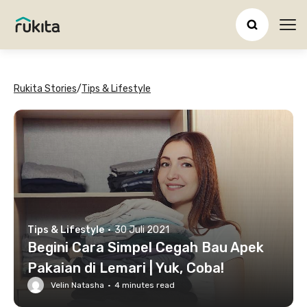
Ope
Rukita Stories
/
Tips & Lifestyle
Tips & Lifestyle
·
30 Juli 2021
Begini Cara Simpel Cegah Bau Apek
Pakaian di Lemari | Yuk, Coba!
Velin Natasha
·
4
minutes read