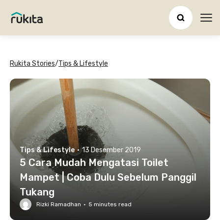
Ope
Rukita Stories
/
Tips & Lifestyle
Tips & Lifestyle
·
13 Desember 2019
5 Cara Mudah Mengatasi Toilet
Mampet | Coba Dulu Sebelum Panggil
Tukang
Rizki Ramadhan
·
5
minutes read