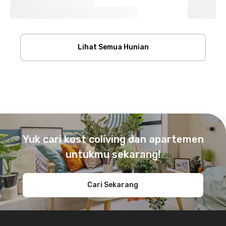
Lihat Semua Hunian
Footer
Yuk cari kost coliving dan apartemen
untukmu sekarang!
Cari Sekarang