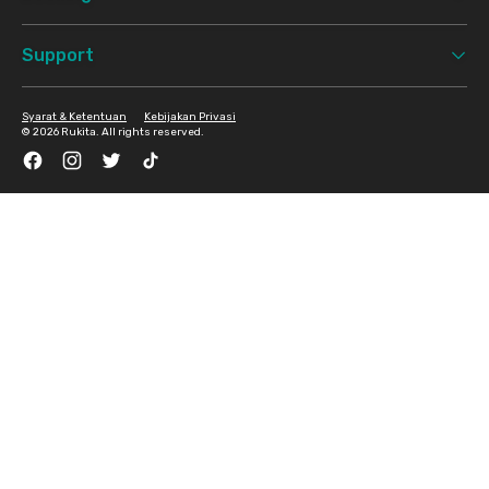
Support
Syarat & Ketentuan
Kebijakan Privasi
©
2026 Rukita. All rights reserved.
Facebook
Instagram
Twitter
TikTok