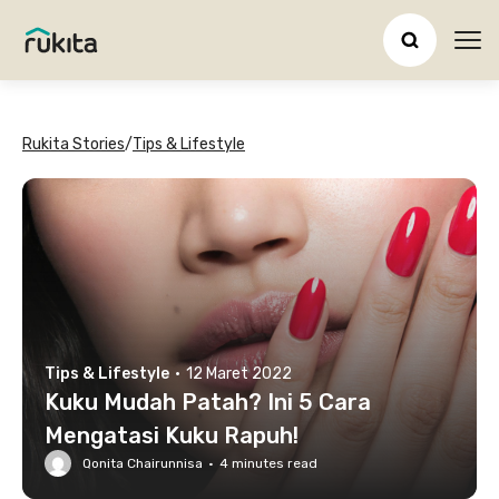
Ope
Rukita Stories
/
Tips & Lifestyle
Tips & Lifestyle
·
12 Maret 2022
Kuku Mudah Patah? Ini 5 Cara
Mengatasi Kuku Rapuh!
Qonita Chairunnisa
·
4
minutes read