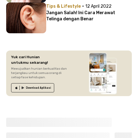
·
Tips & Lifestyle
12 April 2022
Jangan Salah! Ini Cara Merawat
Telinga dengan Benar
Yuk cari Hunian
untukmu sekarang!
Mewujudkan hunian berkualitas dan
terjangkau untuk semua orang di
setiap fase kehidupan.
Download
Aplikasi