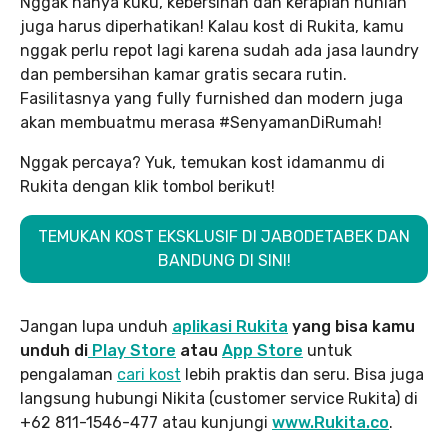
Nggak hanya kuku, kebersihan dan kerapian hunian
juga harus diperhatikan! Kalau kost di Rukita, kamu
nggak perlu repot lagi karena sudah ada jasa laundry
dan pembersihan kamar gratis secara rutin.
Fasilitasnya yang fully furnished dan modern juga
akan membuatmu merasa #SenyamanDiRumah!
Nggak percaya? Yuk, temukan kost idamanmu di
Rukita dengan klik tombol berikut!
TEMUKAN KOST EKSKLUSIF DI JABODETABEK DAN
BANDUNG DI SINI!
Jangan lupa unduh
aplikasi Rukita
yang bisa kamu
unduh di
Play Store
atau
App Store
untuk
pengalaman
cari kost
lebih praktis dan seru. Bisa juga
langsung hubungi Nikita (customer service Rukita) di
+62 811-1546-477 atau kunjungi
www.Rukita.co
.