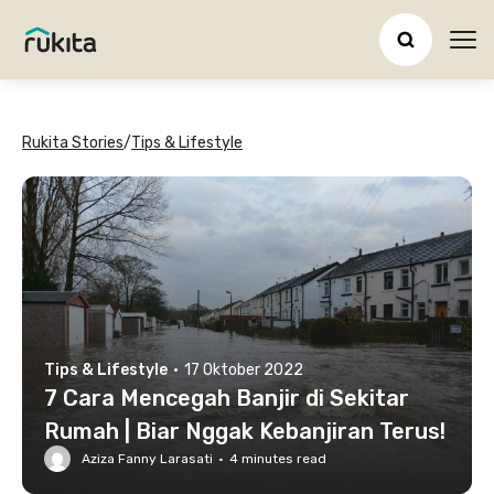
Ope
Rukita Stories
/
Tips & Lifestyle
Tips & Lifestyle
·
17 Oktober 2022
7 Cara Mencegah Banjir di Sekitar
Rumah | Biar Nggak Kebanjiran Terus!
Aziza Fanny Larasati
·
4
minutes read