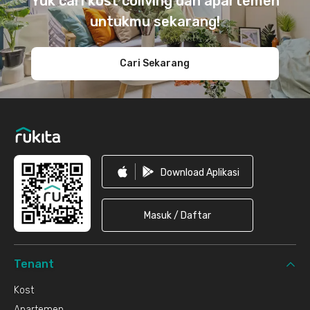
Yuk cari kost coliving dan apartemen
untukmu sekarang!
Cari Sekarang
Download Aplikasi
Masuk / Daftar
Tenant
Kost
Apartemen