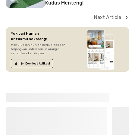
Kudus Menteng!
Next Article
Yuk cari Hunian
untukmu sekarang!
Mewujudkan hunian berkualitas dan
terjangkau untuk semua orang di
setiap fase kehidupan.
Download
Aplikasi