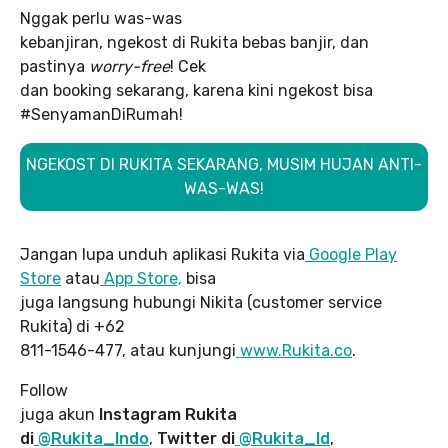
Nggak perlu was-was
kebanjiran, ngekost di Rukita bebas banjir, dan
pastinya
worry-free
! Cek
dan booking sekarang, karena kini ngekost bisa
#SenyamanDiRumah!
NGEKOST DI RUKITA SEKARANG, MUSIM HUJAN ANTI-
WAS-WAS!
Jangan lupa unduh aplikasi Rukita via
Google Play
Store
atau
App Store,
bisa
juga langsung hubungi Nikita (customer service
Rukita) di +62
811-1546-477, atau kunjungi
www.Rukita.co
.
Follow
juga akun
Instagram Rukita
di
@Rukita_Indo
,
Twitter di
@Rukita_Id
,