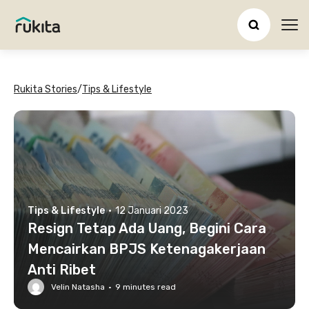
Ope
Rukita Stories
/
Tips & Lifestyle
Tips & Lifestyle
·
12 Januari 2023
Resign Tetap Ada Uang, Begini Cara
Mencairkan BPJS Ketenagakerjaan
Anti Ribet
Velin Natasha
·
9
minutes read