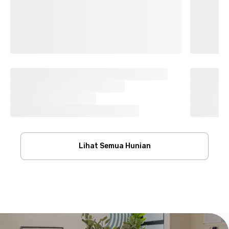
Lihat Semua Hunian
Footer