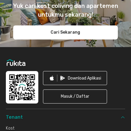
Yuk cari kost coliving dan apartemen
untukmu sekarang!
Cari Sekarang
Download Aplikasi
Masuk / Daftar
Tenant
Kost