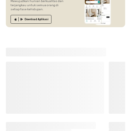
Mewujudkan hunian berkualitas dan
terjangkau untuk semua orang di
setiap fase kehidupan.
Download
Aplikasi