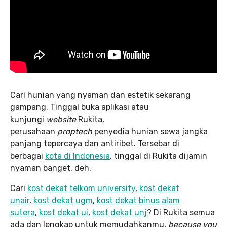
Cari hunian yang nyaman dan estetik sekarang
gampang. Tinggal buka aplikasi atau
kunjungi
website
Rukita,
perusahaan
proptech
penyedia hunian sewa jangka
panjang tepercaya dan antiribet. Tersebar di
berbagai
kota di Indonesia
, tinggal di Rukita dijamin
nyaman banget, deh.
Cari
kost dekat telkom university
,
kost dekat
unair
,
kost dekat ugm
,
kost dekat binus alam
sutera
,
kost dekat ui
,
kost dekat unj
? Di Rukita semua
ada dan lengkap untuk memudahkanmu,
because you