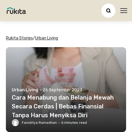
Ope
Rukita Stories
/
Urban Living
Urban Living
·
26 September 2023
Cara Menabung dan Belanja Mewah
Secara Cerdas | Bebas Finansial
Tanpa Harus Menyiksa Diri
Faniditya Ramadhan
·
6
minutes read