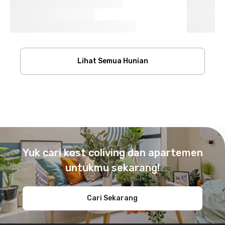
Lihat Semua Hunian
Footer
Yuk cari kost coliving dan apartemen
untukmu sekarang!
Cari Sekarang