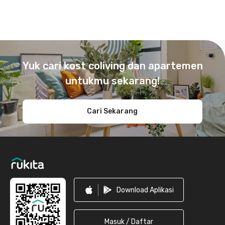
Footer
Yuk cari kost coliving dan apartemen
untukmu sekarang!
Cari Sekarang
Download Aplikasi
Masuk / Daftar