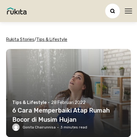
Ope
Rukita Stories
/
Tips & Lifestyle
Tips & Lifestyle
·
28 Februari 2022
6 Cara Memperbaiki Atap Rumah
Bocor di Musim Hujan
Qonita Chairunnisa
·
3
minutes read