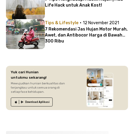
Life Hack untuk Anak Kost!
·
Tips & Lifestyle
12 November 2021
7 Rekomendasi Jas Hujan Motor Murah,
Awet, dan Antibocor Harga di Bawah
300 Ribu
Yuk cari Hunian
untukmu sekarang!
Mewujudkan hunian berkualitas dan
terjangkau untuk semua orang di
setiap fase kehidupan.
Download
Aplikasi