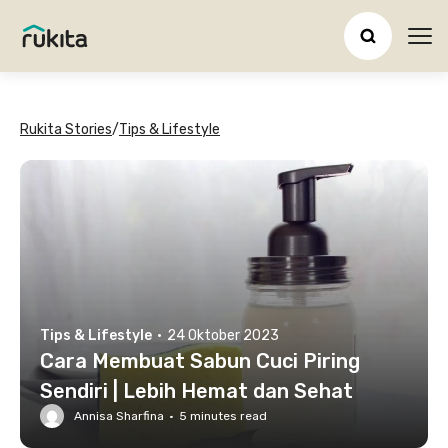
Ope
Rukita Stories
/
Tips & Lifestyle
Tips & Lifestyle
·
24 Oktober 2023
Cara Membuat Sabun Cuci Piring
Sendiri | Lebih Hemat dan Sehat
Annisa Sharfina
·
5
minutes read