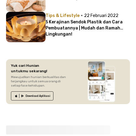
·
Tips & Lifestyle
22 Februari 2022
5 Kerajinan Sendok Plastik dan Cara
Pembuatannya | Mudah dan Ramah
Lingkungan!
Yuk cari Hunian
untukmu sekarang!
Mewujudkan hunian berkualitas dan
terjangkau untuk semua orang di
setiap fase kehidupan.
Download
Aplikasi