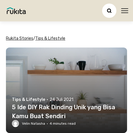
Ope
Rukita Stories
/
Tips & Lifestyle
Tips & Lifestyle
·
24 Juli 2021
5 Ide DIY Rak Dinding Unik yang Bisa
Kamu Buat Sendiri
Velin Natasha
·
4
minutes read