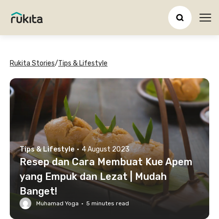
Ope
Rukita Stories
/
Tips & Lifestyle
Tips & Lifestyle
·
4 August 2023
Resep dan Cara Membuat Kue Apem
yang Empuk dan Lezat | Mudah
Banget!
Muhamad Yoga
·
5
minutes read