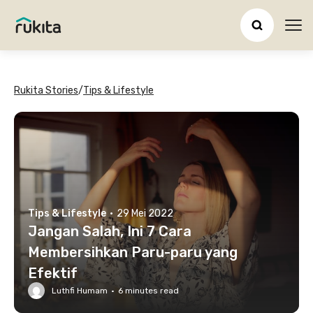
Ope
Rukita Stories
/
Tips & Lifestyle
Tips & Lifestyle
·
29 Mei 2022
Jangan Salah, Ini 7 Cara
Membersihkan Paru-paru yang
Efektif
Luthfi Humam
·
6
minutes read