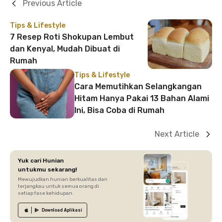
Previous Article
Tips & Lifestyle
7 Resep Roti Shokupan Lembut
dan Kenyal, Mudah Dibuat di
Rumah
Tips & Lifestyle
Cara Memutihkan Selangkangan
Hitam Hanya Pakai 13 Bahan Alami
Ini, Bisa Coba di Rumah
Next Article
Yuk cari Hunian
untukmu sekarang!
Mewujudkan hunian berkualitas dan
terjangkau untuk semua orang di
setiap fase kehidupan.
Download
Aplikasi