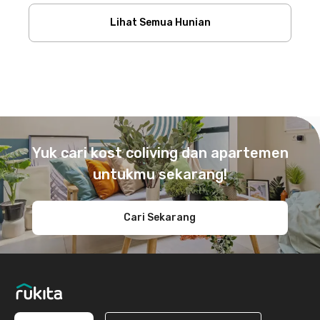
Lihat Semua Hunian
Footer
Yuk cari kost coliving dan apartemen
untukmu sekarang!
Cari Sekarang